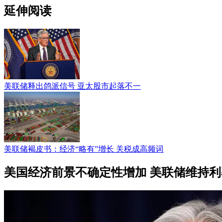
延伸阅读
美联储释出鸽派信号 亚太股市起落不一
美联储褐皮书：经济“略有”增长 关税成高频词
美国经济前景不确定性增加 美联储维持