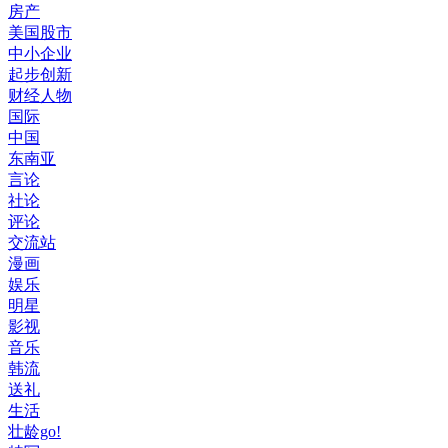
房产
美国股市
中小企业
起步创新
财经人物
国际
中国
东南亚
言论
社论
评论
交流站
漫画
娱乐
明星
影视
音乐
韩流
送礼
生活
壮龄go!