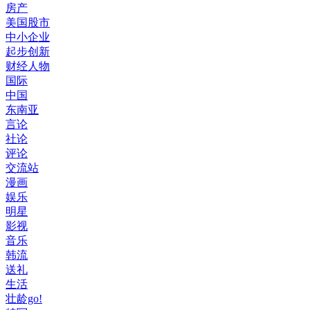
房产
美国股市
中小企业
起步创新
财经人物
国际
中国
东南亚
言论
社论
评论
交流站
漫画
娱乐
明星
影视
音乐
韩流
送礼
生活
壮龄go!