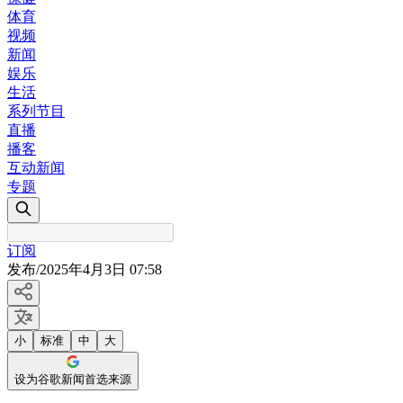
体育
视频
新闻
娱乐
生活
系列节目
直播
播客
互动新闻
专题
订阅
发布
/
2025年4月3日 07:58
小
标准
中
大
设为谷歌新闻首选来源