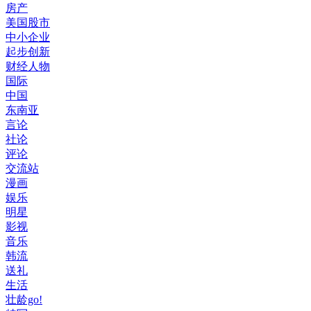
房产
美国股市
中小企业
起步创新
财经人物
国际
中国
东南亚
言论
社论
评论
交流站
漫画
娱乐
明星
影视
音乐
韩流
送礼
生活
壮龄go!