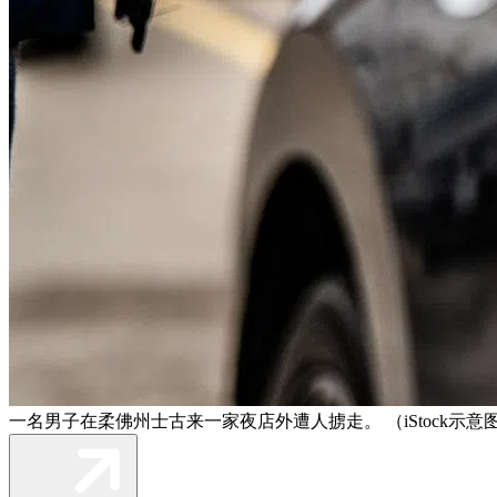
一名男子在柔佛州士古来一家夜店外遭人掳走。 （iStock示意