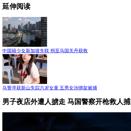
延伸阅读
中国籍少女新加坡失联 拐至马国关丹获救
马警寻获新山失踪六岁女童 五男女涉绑架被捕
男子夜店外遭人掳走 马国警察开枪救人