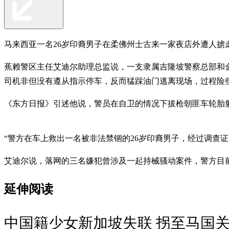
马来西亚一名26岁印裔男子在柔佛州士古来一家夜店外遭人
蕉赖警区主任艾迪尔助理总监说，一支隶属吉隆坡警察总部和金马警
司机非但没有遵从指示停车，反而猛踩油门逃离现场，过程险
《东方日报》引述他说，警员在自卫的情况下拔枪朝匪车轮胎射
“警方在车上救出一名被非法禁锢的26岁印裔男子，经过调查证实男子
艾迪尔说，落网的三名嫌犯曾涉及一起持械骚动案件，警方目
延伸阅读
中国籍少女新加坡失联 拐至马国