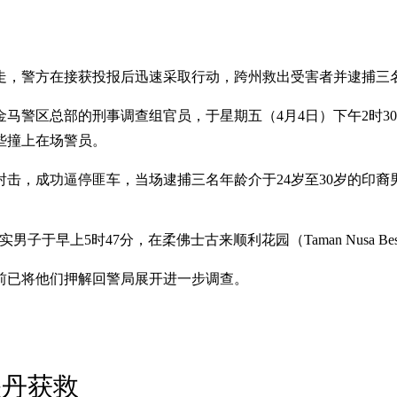
掳走，警方在接获投报后迅速采取行动，跨州救出受害者并逮捕三
区总部的刑事调查组官员，于星期五（4月4日）下午2时30分在蕉赖
些撞上在场警员。
击，成功逼停匪车，当场逮捕三名年龄介于24岁至30岁的印裔
于早上5时47分，在柔佛士古来顺利花园（Taman Nusa Bes
前已将他们押解回警局展开进一步调查。
关丹获救