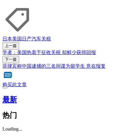
日本
美国
日产汽车
关税
上一篇
学者：美国热衷于征收关税 却鲜少获得回报
下一篇
菲律宾称中国逮捕的三名间谍为留学生 意在报复
购买此文章
最新
热门
Loading...