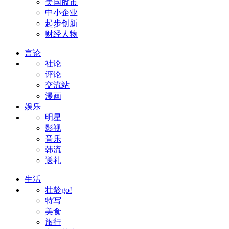
美国股市
中小企业
起步创新
财经人物
言论
社论
评论
交流站
漫画
娱乐
明星
影视
音乐
韩流
送礼
生活
壮龄go!
特写
美食
旅行