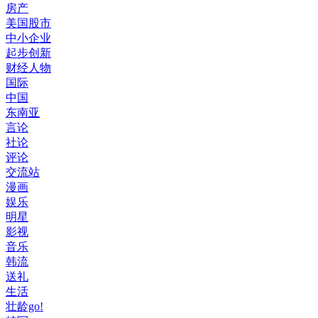
房产
美国股市
中小企业
起步创新
财经人物
国际
中国
东南亚
言论
社论
评论
交流站
漫画
娱乐
明星
影视
音乐
韩流
送礼
生活
壮龄go!