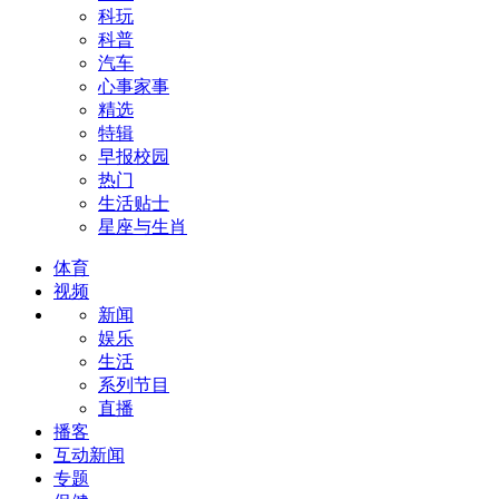
科玩
科普
汽车
心事家事
精选
特辑
早报校园
热门
生活贴士
星座与生肖
体育
视频
新闻
娱乐
生活
系列节目
直播
播客
互动新闻
专题