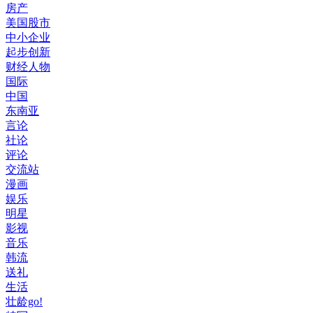
房产
美国股市
中小企业
起步创新
财经人物
国际
中国
东南亚
言论
社论
评论
交流站
漫画
娱乐
明星
影视
音乐
韩流
送礼
生活
壮龄go!