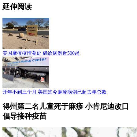
延伸阅读
美国麻疹疫情蔓延 确诊病例近500起
开年不到三个月 美国迄今麻疹病例已超去年总数
得州第二名儿童死于麻疹 小肯尼迪改口
倡导接种疫苗