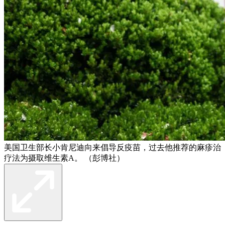
美国卫生部长小肯尼迪向来倡导反疫苗，过去他推荐的麻疹治
疗法为摄取维生素A。 （彭博社）