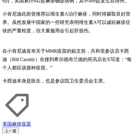
6日，美国累计642起麻疹确诊病例，其中499起发生在得州。
小肯尼迪此前曾推荐以维生素A治疗麻疹，同时得摄取良好营
养。虽然发展中国家的一些研究表明维生素A可以减轻麻疹症
状的严重程度，但大量服用会引起肝损伤。
在小肯尼迪发布关于MMR疫苗的贴文前，共和党参议员卡西
迪（Bill Cassidy）在接到希尔德布兰德的死讯后在X写道：“每
个人都应该接种疫苗。”
卡西迪本身是医生，也是参议院卫生委员会主席。
美国
麻疹
疫苗
上一篇