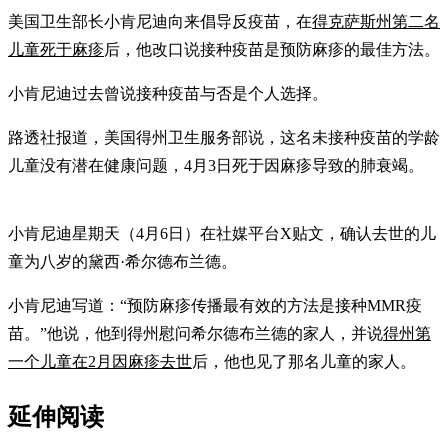
美国卫生部长小肯尼迪向来倡导反疫苗，在
得克萨斯州第二名
儿童死于麻疹
后，他改口说接种疫苗是预防麻疹的最佳方法。
小肯尼迪过去曾说接种疫苗与否是个人选择。
路透社报道，美国得州卫生服务部说，这名未接种疫苗的学龄
儿童没有潜在健康问题，4月3日死于因麻疹导致的肺衰竭。
小肯尼迪星期天（4月6日）在社媒平台X贴文，确认去世的儿
童为八岁的黛西·希尔德布兰德。
小肯尼迪写道：“预防麻疹传播最有效的方法是接种MMR疫
苗。”他说，他到得州慰问希尔德布兰德的家人，并说
得州第
一个儿童在2月因麻疹去世
后，他也见了那名儿童的家人。
延伸阅读