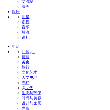
交流站
漫画
娱乐
明星
影视
音乐
韩流
送礼
生活
壮龄go!
特写
美食
旅行
文化艺术
人文史地
专栏
@世代
生态与环保
时尚与美容
设计与家居
光影