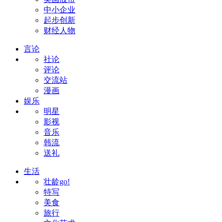
中小企业
起步创新
财经人物
言论
社论
评论
交流站
漫画
娱乐
明星
影视
音乐
韩流
送礼
生活
壮龄go!
特写
美食
旅行