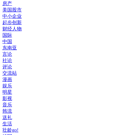
房产
美国股市
中小企业
起步创新
财经人物
国际
中国
东南亚
言论
社论
评论
交流站
漫画
娱乐
明星
影视
音乐
韩流
送礼
生活
壮龄go!