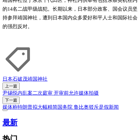
靖国神社位于东京千代田区，神社内供奉有包括东条英机在内
的14名二战甲级战犯。长期以来，日本部分政客、国会议员坚
持参拜靖国神社，遭到日本国内众多爱好和平人士和国际社会
的强烈反对。
日本
石破茂
靖国神社
上一篇
尹锡悦内乱案二次庭审 开审前允许媒体拍摄
下一篇
媒体称特朗普拟大幅精简国务院 鲁比奥驳斥是假新闻
最新
热门