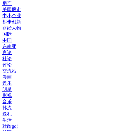
房产
美国股市
中小企业
起步创新
财经人物
国际
中国
东南亚
言论
社论
评论
交流站
漫画
娱乐
明星
影视
音乐
韩流
送礼
生活
壮龄go!