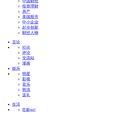
中国财经
投资理财
房产
美国股市
中小企业
起步创新
财经人物
言论
社论
评论
交流站
漫画
娱乐
明星
影视
音乐
韩流
送礼
生活
壮龄go!