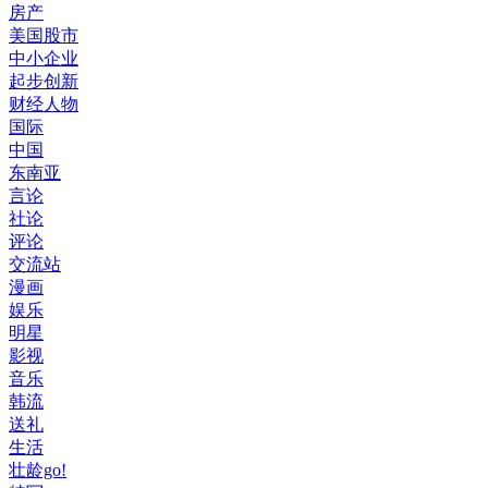
房产
美国股市
中小企业
起步创新
财经人物
国际
中国
东南亚
言论
社论
评论
交流站
漫画
娱乐
明星
影视
音乐
韩流
送礼
生活
壮龄go!