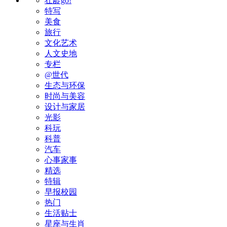
壮龄go!
特写
美食
旅行
文化艺术
人文史地
专栏
@世代
生态与环保
时尚与美容
设计与家居
光影
科玩
科普
汽车
心事家事
精选
特辑
早报校园
热门
生活贴士
星座与生肖