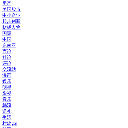
房产
美国股市
中小企业
起步创新
财经人物
国际
中国
东南亚
言论
社论
评论
交流站
漫画
娱乐
明星
影视
音乐
韩流
送礼
生活
壮龄go!