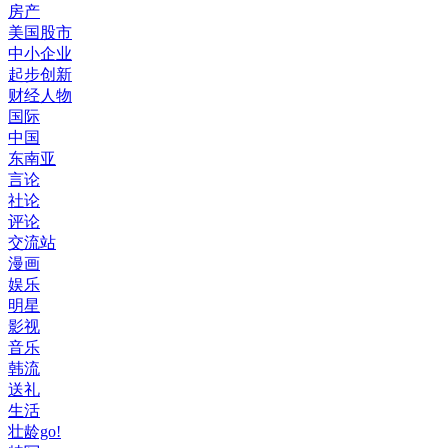
房产
美国股市
中小企业
起步创新
财经人物
国际
中国
东南亚
言论
社论
评论
交流站
漫画
娱乐
明星
影视
音乐
韩流
送礼
生活
壮龄go!