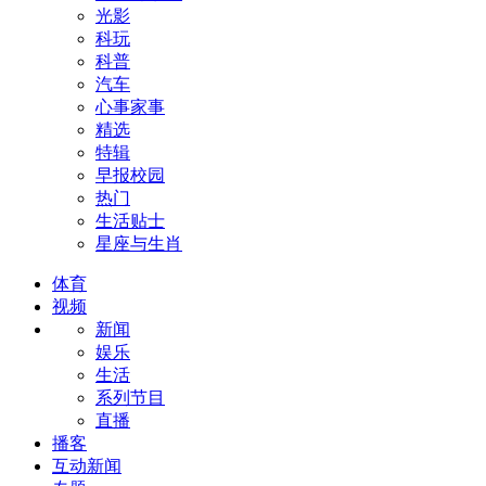
光影
科玩
科普
汽车
心事家事
精选
特辑
早报校园
热门
生活贴士
星座与生肖
体育
视频
新闻
娱乐
生活
系列节目
直播
播客
互动新闻