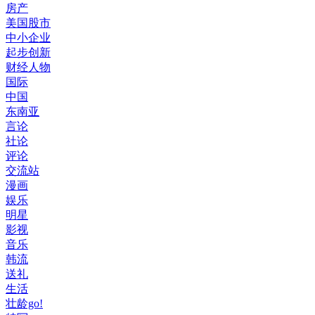
房产
美国股市
中小企业
起步创新
财经人物
国际
中国
东南亚
言论
社论
评论
交流站
漫画
娱乐
明星
影视
音乐
韩流
送礼
生活
壮龄go!