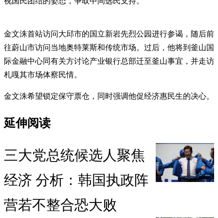
视国民团结的姿态，争取中间选民支持。
金文洙首站访问大邱市的国立新岩先烈公园进行参谒，随后前
往蔚山市访问当地奥特莱斯和传统市场。过后，他将到釜山国
际金融中心同有关方讨论产业银行总部迁至釜山事宜，并走访
札嘎其市场体察民情。
金文洙希望锁定保守票仓，同时强调他促经济惠民生的决心。
延伸阅读
三大党总统候选人聚焦
经济 分析：韩国执政阵
营若不整合恐大败