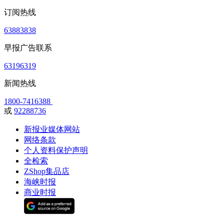
订阅热线
63883838
早报广告联系
63196319
新闻热线
1800-7416388
或
92288736
新报业媒体网站
网络条款
个人资料保护声明
全检索
ZShop集品店
海峡时报
商业时报