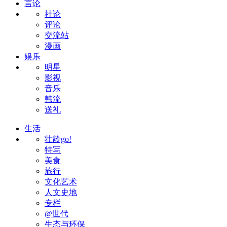
言论
社论
评论
交流站
漫画
娱乐
明星
影视
音乐
韩流
送礼
生活
壮龄go!
特写
美食
旅行
文化艺术
人文史地
专栏
@世代
生态与环保