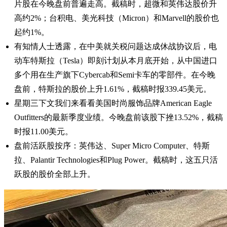
片股在今晚盘前普遍走高。截稿时，超微和英伟达股价升
高约2%；台积电、美光科技（Micron）和Marvell的股价也
起约1%。
有知情人士透露，在中美就关税问题达成休战协议后，电
动车特斯拉（Tesla）即刻计划从本月底开始，从中国进口
多个用在生产旗下Cyber​​cab和Semi卡车的零部件。在今晚
盘前，特斯拉的股价上升1.61%，截稿时报339.45美元。
星期三下文我们来看看美国时尚服饰品牌American Eagle
Outfitters的最新季度业绩。今晚盘前该股下挫13.52%，截稿
时报11.00美元。
盘前活跃股按序：英伟达、Super Micro Computer、特斯
拉、Palantir Technologies和Plug Power。截稿时，这五只活
跃股的股价全部上升。