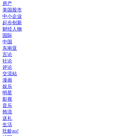
房产
美国股市
中小企业
起步创新
财经人物
国际
中国
东南亚
言论
社论
评论
交流站
漫画
娱乐
明星
影视
音乐
韩流
送礼
生活
壮龄go!