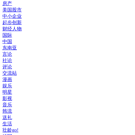
房产
美国股市
中小企业
起步创新
财经人物
国际
中国
东南亚
言论
社论
评论
交流站
漫画
娱乐
明星
影视
音乐
韩流
送礼
生活
壮龄go!