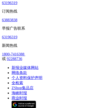
63196319
订阅热线
63883838
早报广告联系
63196319
新闻热线
1800-7416388
或
92288736
新报业媒体网站
网络条款
个人资料保护声明
全检索
ZShop集品店
海峡时报
商业时报