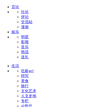
言论
社论
评论
交流站
漫画
娱乐
明星
影视
音乐
韩流
送礼
生活
壮龄go!
特写
美食
旅行
文化艺术
人文史地
专栏
@世代