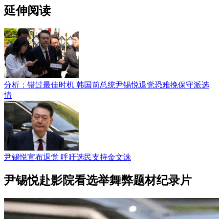
延伸阅读
分析：错过最佳时机 韩国前总统尹锡悦退党恐难挽保守派选
情
尹锡悦宣布退党 呼吁选民支持金文洙
尹锡悦赴影院看选举舞弊题材纪录片