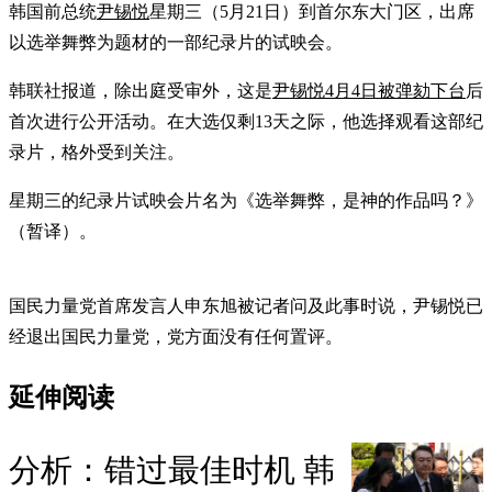
韩国前总统
尹锡悦
星期三（5月21日）到首尔东大门区，出席
以选举舞弊为题材的一部纪录片的试映会。
韩联社报道，除出庭受审外，这是
尹锡悦4月4日被弹劾下台
后
首次进行公开活动。在大选仅剩13天之际，他选择观看这部纪
录片，格外受到关注。
星期三的纪录片试映会片名为《选举舞弊，是神的作品吗？》
（暂译）。
国民力量党首席发言人申东旭被记者问及此事时说，尹锡悦已
经退出国民力量党，党方面没有任何置评。
延伸阅读
分析：错过最佳时机 韩