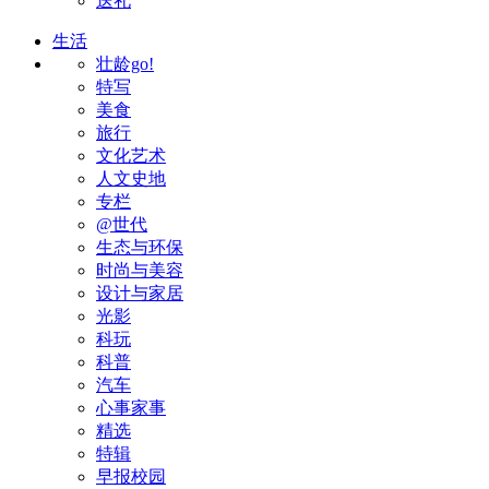
送礼
生活
壮龄go!
特写
美食
旅行
文化艺术
人文史地
专栏
@世代
生态与环保
时尚与美容
设计与家居
光影
科玩
科普
汽车
心事家事
精选
特辑
早报校园