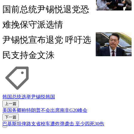
国前总统尹锡悦退党恐
难挽保守派选情
尹锡悦宣布退党 呼吁选
民支持金文洙
韩国总统选举
尹锡悦
韩国
上一篇
美国务卿称特朗普不会出席南非G20峰会
下一篇
巴基斯坦俾路支省校车遭炸弹袭击 至少四死30伤