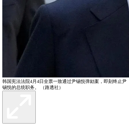
韩国宪法法院4月4日全票一致通过尹锡悦弹劾案，即刻终止尹
锡悦的总统职务。 （路透社）