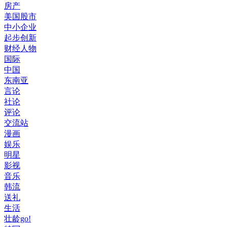
房产
美国股市
中小企业
起步创新
财经人物
国际
中国
东南亚
言论
社论
评论
交流站
漫画
娱乐
明星
影视
音乐
韩流
送礼
生活
壮龄go!