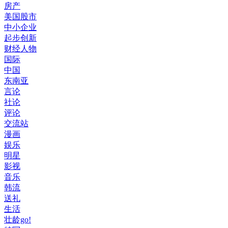
房产
美国股市
中小企业
起步创新
财经人物
国际
中国
东南亚
言论
社论
评论
交流站
漫画
娱乐
明星
影视
音乐
韩流
送礼
生活
壮龄go!