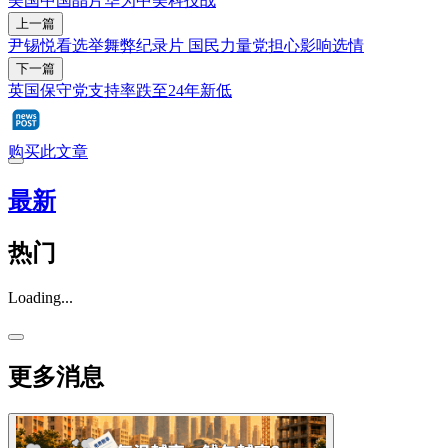
美国
中国
晶片
华为
中美科技战
上一篇
尹锡悦看选举舞弊纪录片 国民力量党担心影响选情
下一篇
英国保守党支持率跌至24年新低
购买此文章
最新
热门
Loading...
更多消息