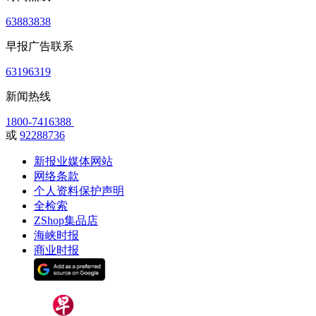
63883838
早报广告联系
63196319
新闻热线
1800-7416388
或
92288736
新报业媒体网站
网络条款
个人资料保护声明
全检索
ZShop集品店
海峡时报
商业时报