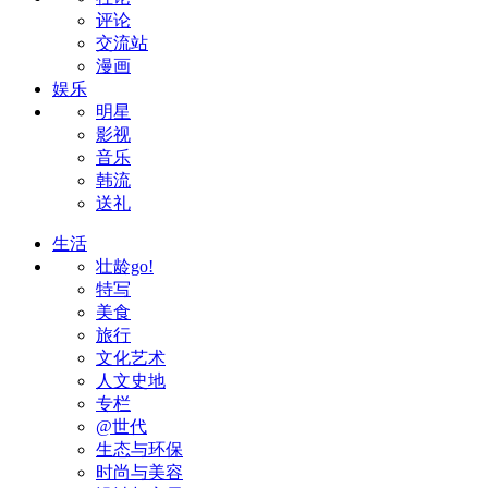
评论
交流站
漫画
娱乐
明星
影视
音乐
韩流
送礼
生活
壮龄go!
特写
美食
旅行
文化艺术
人文史地
专栏
@世代
生态与环保
时尚与美容