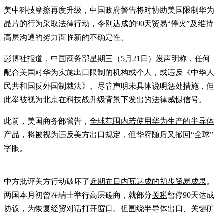
美中科技摩擦再度升级，中国政府警告将对协助美国限制华为
晶片的行为采取法律行动，令刚达成的90天贸易“停火”及维持
高层沟通的努力面临新的不确定性。
彭博社报道，中国商务部星期三（5月21日）发声明称，任何
配合美国对华为实施出口限制的机构或个人，或违反《中华人
民共和国反外国制裁法》。尽管声明未具体说明惩处措施，但
此举被视为北京在科技战升级背景下发出的法律威慑信号。
此前，美国商务部警告，
全球范围内若使用华为生产的半导体
产品
，将被视为违反美方出口规定，但华府随后又撤回“全球”
字眼。
中方批评美方行动破坏了
近期在日内瓦达成的初步贸易成果
。
两国本月初曾在瑞士举行高层磋商，就部分
关税
暂停90天达成
协议，为恢复经贸对话打开窗口。但围绕半导体出口、关键矿