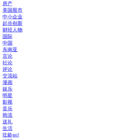
房产
美国股市
中小企业
起步创新
财经人物
国际
中国
东南亚
言论
社论
评论
交流站
漫画
娱乐
明星
影视
音乐
韩流
送礼
生活
壮龄go!