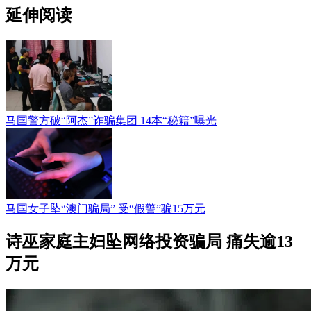
延伸阅读
马国警方破“阿杰”诈骗集团 14本“秘籍”曝光
马国女子坠“澳门骗局” 受“假警”骗15万元
诗巫家庭主妇坠网络投资骗局 痛失逾13
万元