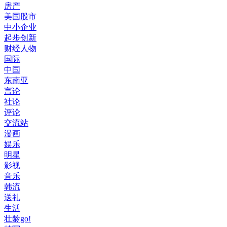
房产
美国股市
中小企业
起步创新
财经人物
国际
中国
东南亚
言论
社论
评论
交流站
漫画
娱乐
明星
影视
音乐
韩流
送礼
生活
壮龄go!