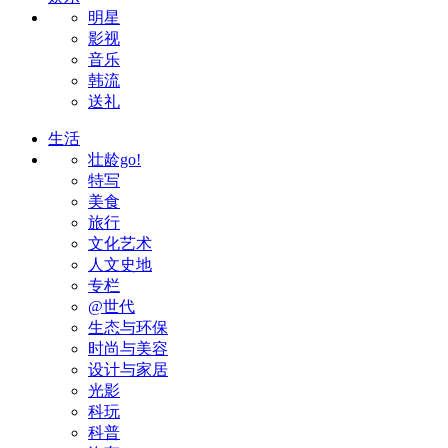
明星
影视
音乐
韩流
送礼
生活
壮龄go!
特写
美食
旅行
文化艺术
人文史地
专栏
@世代
生态与环保
时尚与美容
设计与家居
光影
科玩
科普