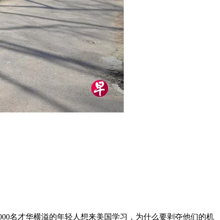
，6000名才华横溢的年轻人想来美国学习，为什么要剥夺他们的机