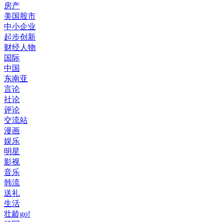
房产
美国股市
中小企业
起步创新
财经人物
国际
中国
东南亚
言论
社论
评论
交流站
漫画
娱乐
明星
影视
音乐
韩流
送礼
生活
壮龄go!