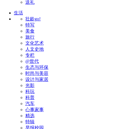
送礼
生活
壮龄go!
特写
美食
旅行
文化艺术
人文史地
专栏
@世代
生态与环保
时尚与美容
设计与家居
光影
科玩
科普
汽车
心事家事
精选
特辑
早报校园