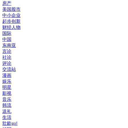
房产
美国股市
中小企业
起步创新
财经人物
国际
中国
东南亚
言论
社论
评论
交流站
漫画
娱乐
明星
影视
音乐
韩流
送礼
生活
壮龄go!