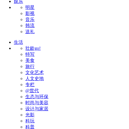
娱乐
明星
影视
音乐
韩流
送礼
生活
壮龄go!
特写
美食
旅行
文化艺术
人文史地
专栏
@世代
生态与环保
时尚与美容
设计与家居
光影
科玩
科普