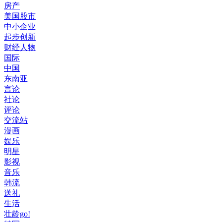
房产
美国股市
中小企业
起步创新
财经人物
国际
中国
东南亚
言论
社论
评论
交流站
漫画
娱乐
明星
影视
音乐
韩流
送礼
生活
壮龄go!