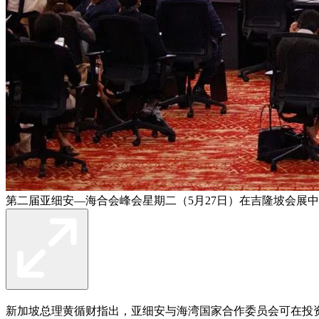
第二届亚细安—海合会峰会星期二（5月27日）在吉隆坡会展中
新加坡总理黄循财指出，亚细安与海湾国家合作委员会可在投