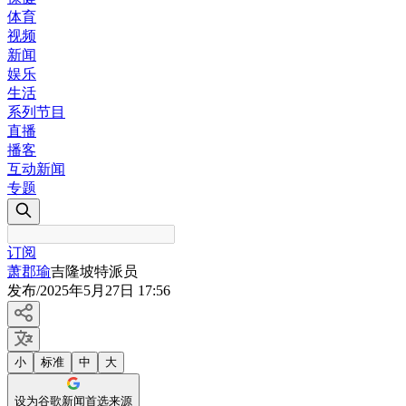
体育
视频
新闻
娱乐
生活
系列节目
直播
播客
互动新闻
专题
订阅
萧郡瑜
吉隆坡特派员
发布
/
2025年5月27日 17:56
小
标准
中
大
设为谷歌新闻首选来源