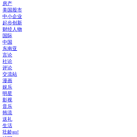
房产
美国股市
中小企业
起步创新
财经人物
国际
中国
东南亚
言论
社论
评论
交流站
漫画
娱乐
明星
影视
音乐
韩流
送礼
生活
壮龄go!