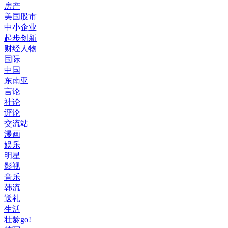
房产
美国股市
中小企业
起步创新
财经人物
国际
中国
东南亚
言论
社论
评论
交流站
漫画
娱乐
明星
影视
音乐
韩流
送礼
生活
壮龄go!