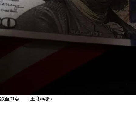
跌至91点。 （王彦燕摄）