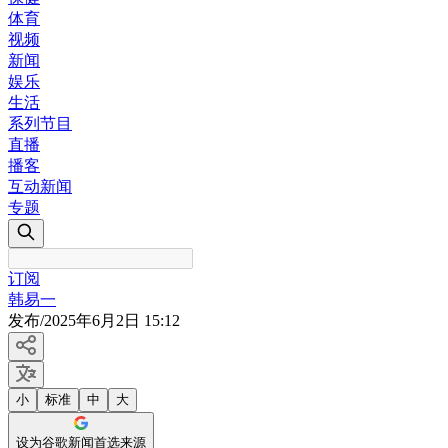
体育
视频
新闻
娱乐
生活
系列节目
直播
播客
互动新闻
专题
订阅
韩易一
发布
/
2025年6月2日 15:12
小
标准
中
大
设为谷歌新闻首选来源