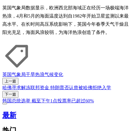
英国气象局数据显示，欧洲西北部海域正在经历一场极端海洋
热浪，4月和5月的海面温度达到自1982年开始卫星监测以来最
高水平。在长时间高压系统影响下，英国今年春季天气干燥且
阳光充足，海面风浪较弱，为海洋热浪创造了条件。
英国
气象局
干旱
热浪
气候变化
上一篇
哈佛寻求解冻联邦资金 特朗普否认曾被哈佛拒绝入学
下一篇
韩国总统选举 截至下午1点投票率已超过60%
最新
热门