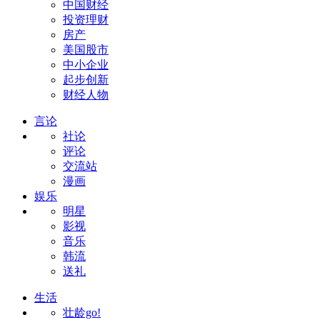
中国财经
投资理财
房产
美国股市
中小企业
起步创新
财经人物
言论
社论
评论
交流站
漫画
娱乐
明星
影视
音乐
韩流
送礼
生活
壮龄go!