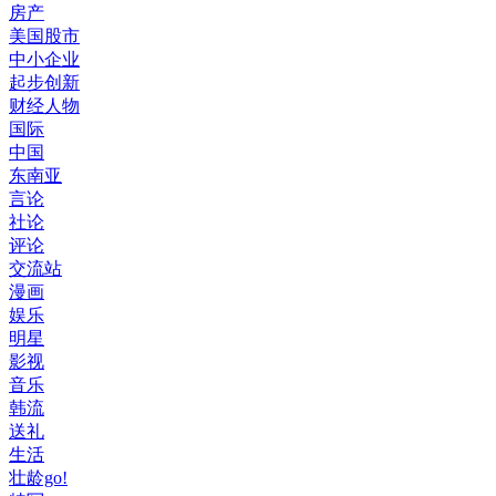
房产
美国股市
中小企业
起步创新
财经人物
国际
中国
东南亚
言论
社论
评论
交流站
漫画
娱乐
明星
影视
音乐
韩流
送礼
生活
壮龄go!