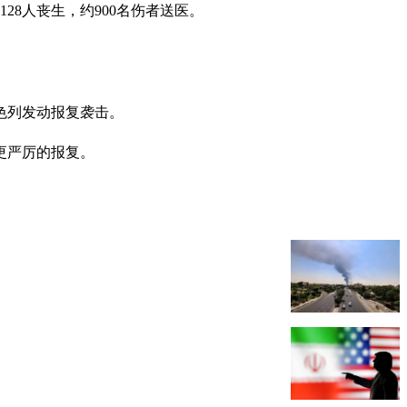
28人丧生，约900名伤者送医。
色列发动报复袭击。
更严厉的报复。