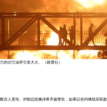
黑兰的沙兰油库引发大火。 （路透社）
有数百人受伤。伊朗总统佩泽希齐扬警告，如果以色列继续采取