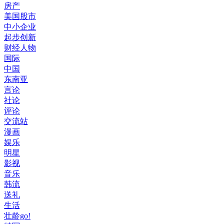
房产
美国股市
中小企业
起步创新
财经人物
国际
中国
东南亚
言论
社论
评论
交流站
漫画
娱乐
明星
影视
音乐
韩流
送礼
生活
壮龄go!