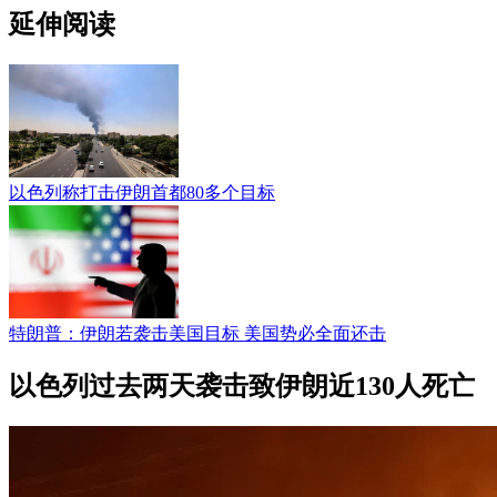
延伸阅读
以色列称打击伊朗首都80多个目标
特朗普：伊朗若袭击美国目标 美国势必全面还击
以色列过去两天袭击致伊朗近130人死亡