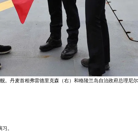
卫舰。丹麦首相弗雷德里克森（右）和格陵兰岛自治政府总理尼尔
演习。