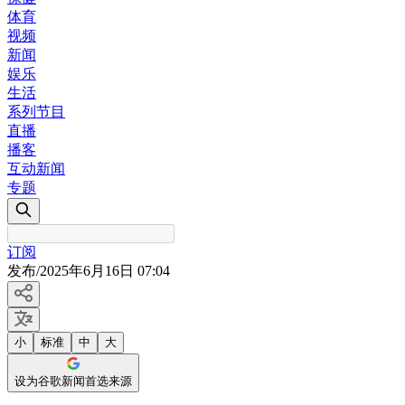
体育
视频
新闻
娱乐
生活
系列节目
直播
播客
互动新闻
专题
订阅
发布
/
2025年6月16日 07:04
小
标准
中
大
设为谷歌新闻首选来源