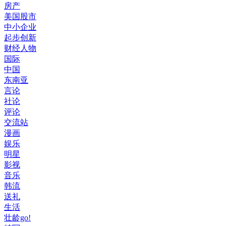
房产
美国股市
中小企业
起步创新
财经人物
国际
中国
东南亚
言论
社论
评论
交流站
漫画
娱乐
明星
影视
音乐
韩流
送礼
生活
壮龄go!