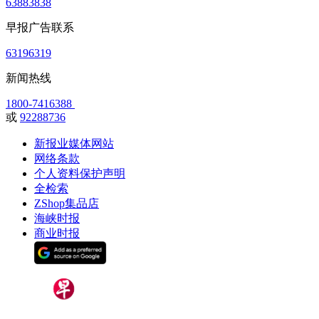
63883838
早报广告联系
63196319
新闻热线
1800-7416388
或
92288736
新报业媒体网站
网络条款
个人资料保护声明
全检索
ZShop集品店
海峡时报
商业时报