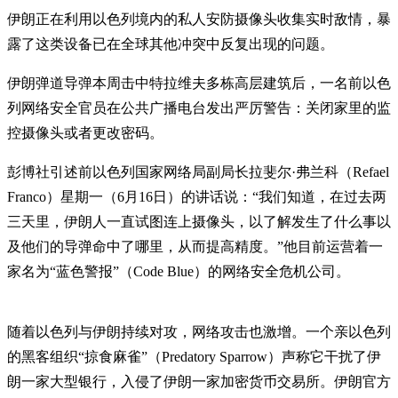
伊朗正在利用以色列境内的私人安防摄像头收集实时敌情，暴
露了这类设备已在全球其他冲突中反复出现的问题。
伊朗弹道导弹本周击中特拉维夫多栋高层建筑后，一名前以色
列网络安全官员在公共广播电台发出严厉警告：关闭家里的监
控摄像头或者更改密码。
彭博社引述前以色列国家网络局副局长拉斐尔·弗兰科（Refael
Franco）星期一（6月16日）的讲话说：“我们知道，在过去两
三天里，伊朗人一直试图连上摄像头，以了解发生了什么事以
及他们的导弹命中了哪里，从而提高精度。”他目前运营着一
家名为“蓝色警报”（Code Blue）的网络安全危机公司。
随着以色列与伊朗持续对攻，网络攻击也激增。一个亲以色列
的黑客组织“掠食麻雀”（Predatory Sparrow）声称它干扰了伊
朗一家大型银行，入侵了伊朗一家加密货币交易所。伊朗官方