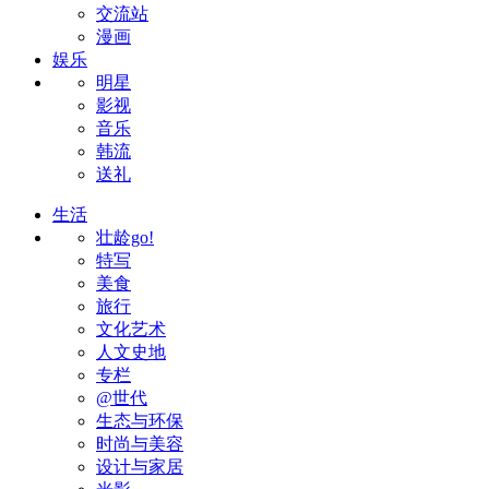
交流站
漫画
娱乐
明星
影视
音乐
韩流
送礼
生活
壮龄go!
特写
美食
旅行
文化艺术
人文史地
专栏
@世代
生态与环保
时尚与美容
设计与家居