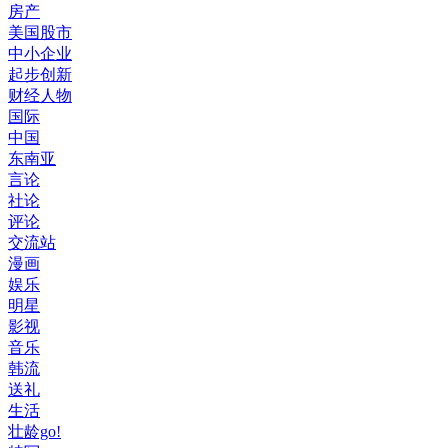
房产
美国股市
中小企业
起步创新
财经人物
国际
中国
东南亚
言论
社论
评论
交流站
漫画
娱乐
明星
影视
音乐
韩流
送礼
生活
壮龄go!