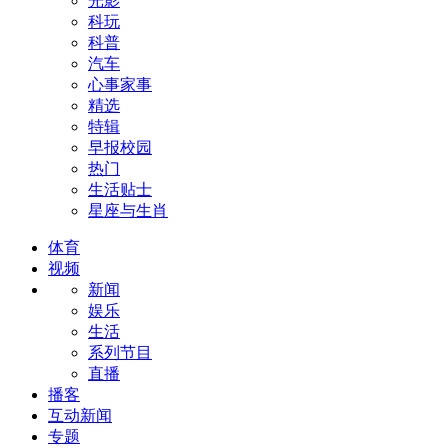
光影
科玩
科普
汽车
心事家事
精选
特辑
早报校园
热门
生活贴士
星座与生肖
体育
视频
新闻
娱乐
生活
系列节目
直播
播客
互动新闻
专题