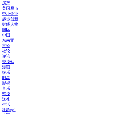
房产
美国股市
中小企业
起步创新
财经人物
国际
中国
东南亚
言论
社论
评论
交流站
漫画
娱乐
明星
影视
音乐
韩流
送礼
生活
壮龄go!