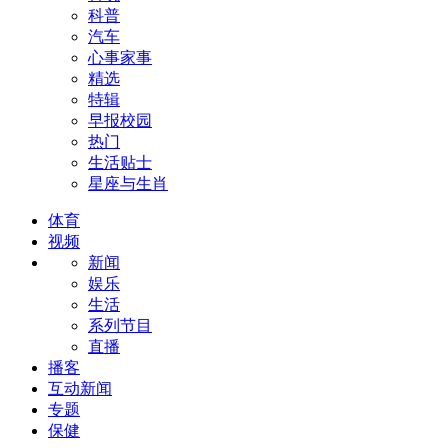
科普
汽车
心事家事
精选
特辑
早报校园
热门
生活贴士
星座与生肖
体育
视频
新闻
娱乐
生活
系列节目
直播
播客
互动新闻
专题
保健