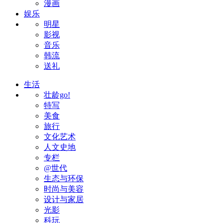
漫画
娱乐
明星
影视
音乐
韩流
送礼
生活
壮龄go!
特写
美食
旅行
文化艺术
人文史地
专栏
@世代
生态与环保
时尚与美容
设计与家居
光影
科玩