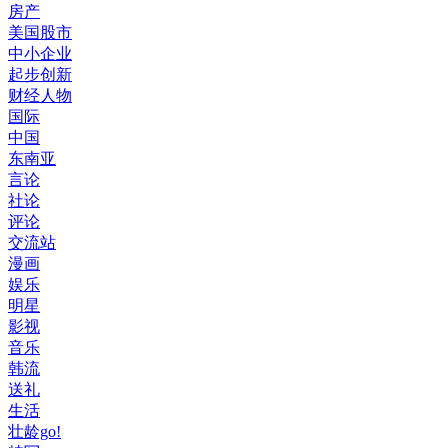
房产
美国股市
中小企业
起步创新
财经人物
国际
中国
东南亚
言论
社论
评论
交流站
漫画
娱乐
明星
影视
音乐
韩流
送礼
生活
壮龄go!