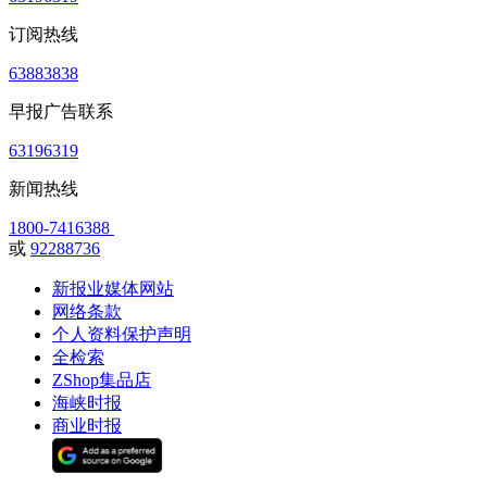
订阅热线
63883838
早报广告联系
63196319
新闻热线
1800-7416388
或
92288736
新报业媒体网站
网络条款
个人资料保护声明
全检索
ZShop集品店
海峡时报
商业时报