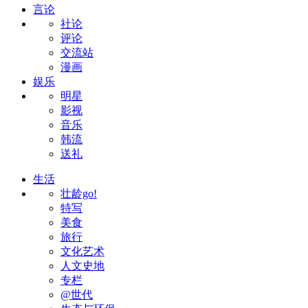
言论
社论
评论
交流站
漫画
娱乐
明星
影视
音乐
韩流
送礼
生活
壮龄go!
特写
美食
旅行
文化艺术
人文史地
专栏
@世代