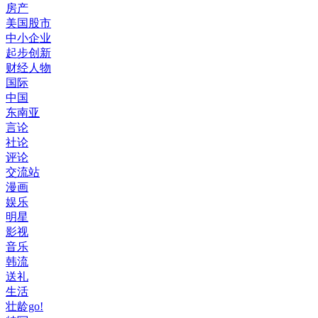
房产
美国股市
中小企业
起步创新
财经人物
国际
中国
东南亚
言论
社论
评论
交流站
漫画
娱乐
明星
影视
音乐
韩流
送礼
生活
壮龄go!