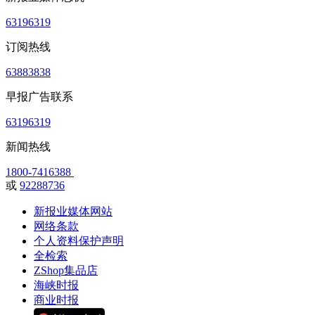
63196319
订阅热线
63883838
早报广告联系
63196319
新闻热线
1800-7416388
或
92288736
新报业媒体网站
网络条款
个人资料保护声明
全检索
ZShop集品店
海峡时报
商业时报