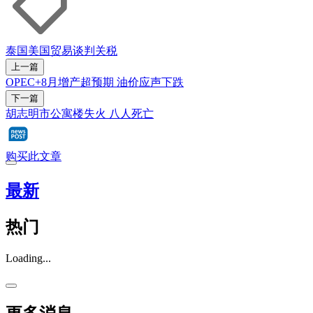
泰国
美国
贸易谈判
关税
上一篇
OPEC+8月增产超预期 油价应声下跌
下一篇
胡志明市公寓楼失火 八人死亡
购买此文章
最新
热门
Loading...