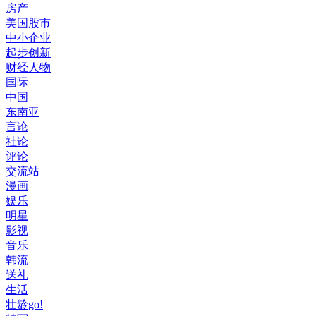
房产
美国股市
中小企业
起步创新
财经人物
国际
中国
东南亚
言论
社论
评论
交流站
漫画
娱乐
明星
影视
音乐
韩流
送礼
生活
壮龄go!