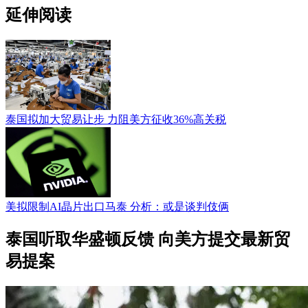
延伸阅读
泰国拟加大贸易让步 力阻美方征收36%高关税
美拟限制AI晶片出口马泰 分析：或是谈判伎俩
泰国听取华盛顿反馈 向美方提交最新贸
易提案