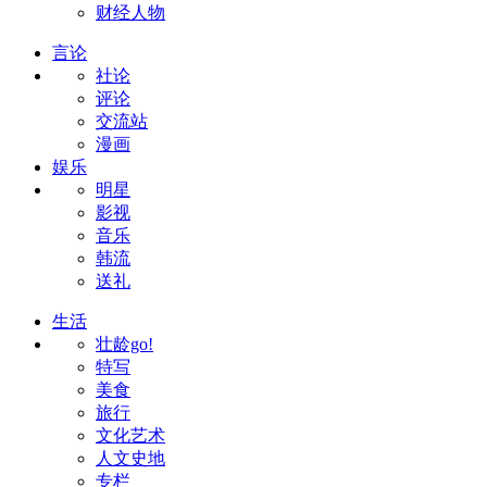
财经人物
言论
社论
评论
交流站
漫画
娱乐
明星
影视
音乐
韩流
送礼
生活
壮龄go!
特写
美食
旅行
文化艺术
人文史地
专栏