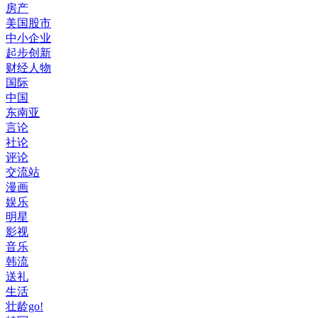
房产
美国股市
中小企业
起步创新
财经人物
国际
中国
东南亚
言论
社论
评论
交流站
漫画
娱乐
明星
影视
音乐
韩流
送礼
生活
壮龄go!