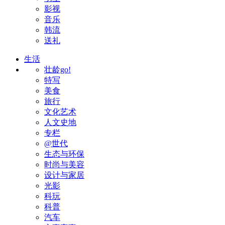
影视
音乐
韩流
送礼
生活
壮龄go!
特写
美食
旅行
文化艺术
人文史地
专栏
@世代
生态与环保
时尚与美容
设计与家居
光影
科玩
科普
汽车