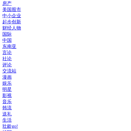
房产
美国股市
中小企业
起步创新
财经人物
国际
中国
东南亚
言论
社论
评论
交流站
漫画
娱乐
明星
影视
音乐
韩流
送礼
生活
壮龄go!