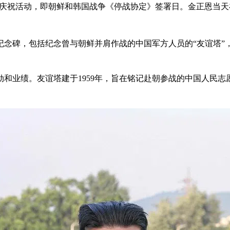
周年的庆祝活动，即朝鲜和韩国战争《停战协定》签署日。金正恩当
兵的纪念碑，包括纪念曾与朝鲜并肩作战的中国军方人员的“友谊塔
和业绩。友谊塔建于1959年，旨在铭记赴朝参战的中国人民