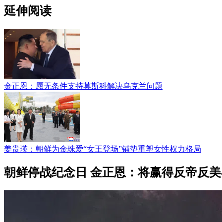
延伸阅读
金正恩：愿无条件支持莫斯科解决乌克兰问题
姜贵瑛：朝鲜为金珠爱“女王登场”铺垫重塑女性权力格局
朝鲜停战纪念日 金正恩：将赢得反帝反美