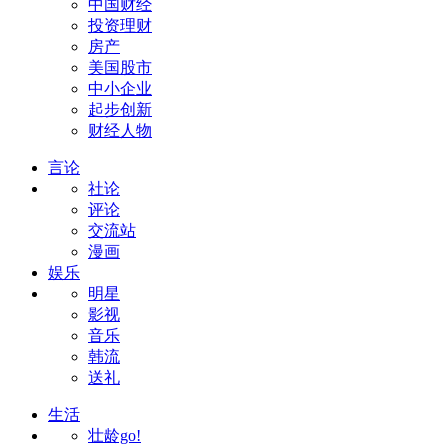
中国财经
投资理财
房产
美国股市
中小企业
起步创新
财经人物
言论
社论
评论
交流站
漫画
娱乐
明星
影视
音乐
韩流
送礼
生活
壮龄go!