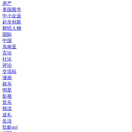
房产
美国股市
中小企业
起步创新
财经人物
国际
中国
东南亚
言论
社论
评论
交流站
漫画
娱乐
明星
影视
音乐
韩流
送礼
生活
壮龄go!