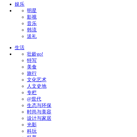
娱乐
明星
影视
音乐
韩流
送礼
生活
壮龄go!
特写
美食
旅行
文化艺术
人文史地
专栏
@世代
生态与环保
时尚与美容
设计与家居
光影
科玩