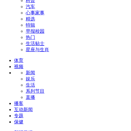
科普
汽车
心事家事
精选
特辑
早报校园
热门
生活贴士
星座与生肖
体育
视频
新闻
娱乐
生活
系列节目
直播
播客
互动新闻
专题
保健