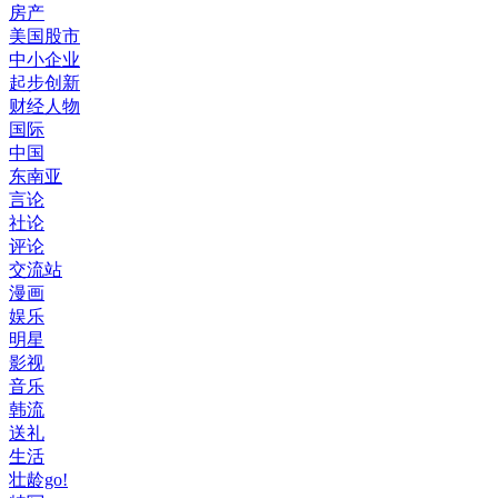
房产
美国股市
中小企业
起步创新
财经人物
国际
中国
东南亚
言论
社论
评论
交流站
漫画
娱乐
明星
影视
音乐
韩流
送礼
生活
壮龄go!