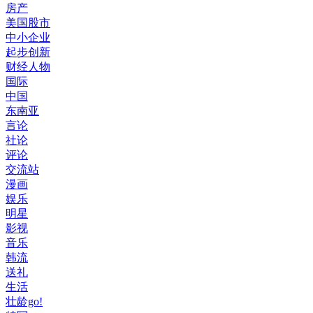
房产
美国股市
中小企业
起步创新
财经人物
国际
中国
东南亚
言论
社论
评论
交流站
漫画
娱乐
明星
影视
音乐
韩流
送礼
生活
壮龄go!