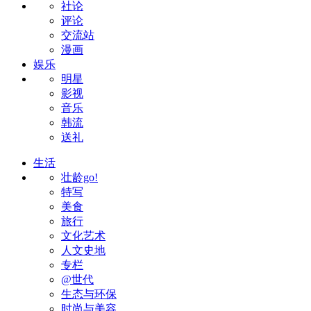
社论
评论
交流站
漫画
娱乐
明星
影视
音乐
韩流
送礼
生活
壮龄go!
特写
美食
旅行
文化艺术
人文史地
专栏
@世代
生态与环保
时尚与美容