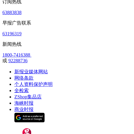
订阅热线
63883838
早报广告联系
63196319
新闻热线
1800-7416388
或
92288736
新报业媒体网站
网络条款
个人资料保护声明
全检索
ZShop集品店
海峡时报
商业时报