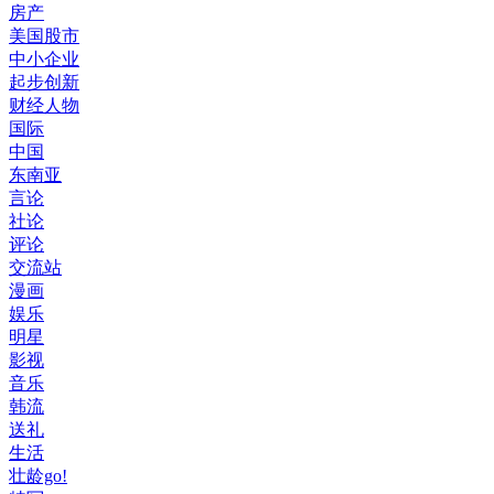
房产
美国股市
中小企业
起步创新
财经人物
国际
中国
东南亚
言论
社论
评论
交流站
漫画
娱乐
明星
影视
音乐
韩流
送礼
生活
壮龄go!