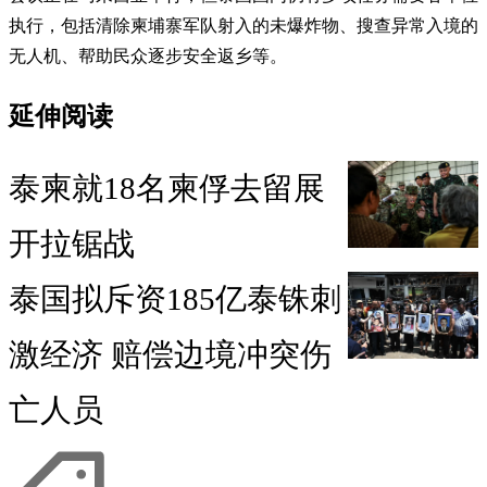
执行，包括清除柬埔寨军队射入的未爆炸物、搜查异常入境的
无人机、帮助民众逐步安全返乡等。
延伸阅读
泰柬就18名柬俘去留展
开拉锯战
泰国拟斥资185亿泰铢刺
激经济 赔偿边境冲突伤
亡人员