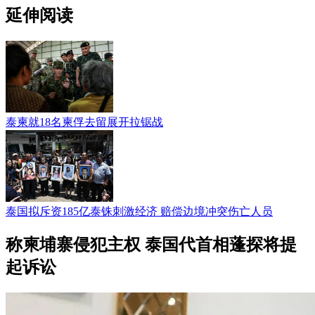
延伸阅读
泰柬就18名柬俘去留展开拉锯战
泰国拟斥资185亿泰铢刺激经济 赔偿边境冲突伤亡人员
称柬埔寨侵犯主权 泰国代首相蓬探将提
起诉讼