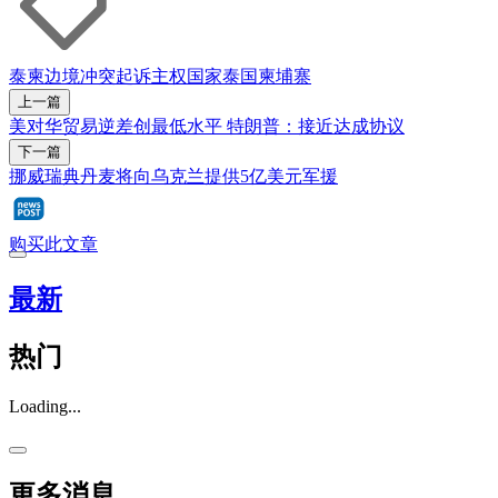
泰柬边境冲突
起诉
主权国家
泰国
柬埔寨
上一篇
美对华贸易逆差创最低水平 特朗普：接近达成协议
下一篇
挪威瑞典丹麦将向乌克兰提供5亿美元军援
购买此文章
最新
热门
Loading...
更多消息