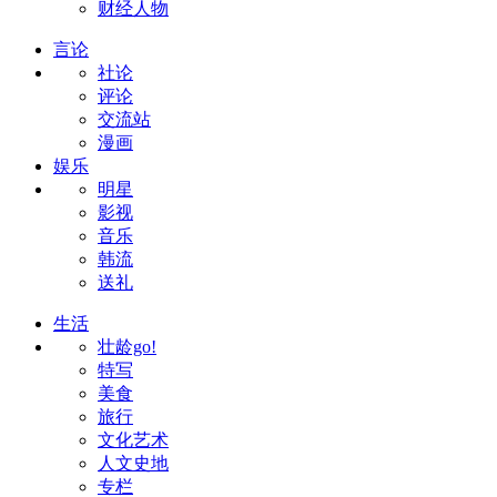
财经人物
言论
社论
评论
交流站
漫画
娱乐
明星
影视
音乐
韩流
送礼
生活
壮龄go!
特写
美食
旅行
文化艺术
人文史地
专栏