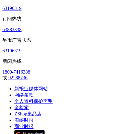
63196319
订阅热线
63883838
早报广告联系
63196319
新闻热线
1800-7416388
或
92288736
新报业媒体网站
网络条款
个人资料保护声明
全检索
ZShop集品店
海峡时报
商业时报