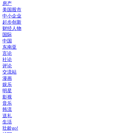
房产
美国股市
中小企业
起步创新
财经人物
国际
中国
东南亚
言论
社论
评论
交流站
漫画
娱乐
明星
影视
音乐
韩流
送礼
生活
壮龄go!