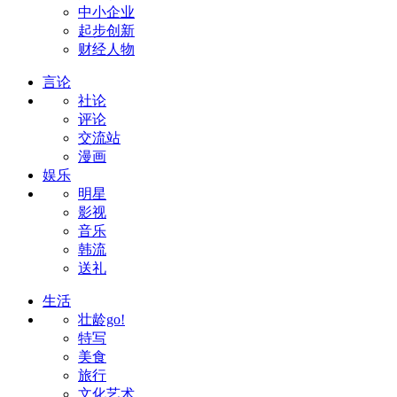
中小企业
起步创新
财经人物
言论
社论
评论
交流站
漫画
娱乐
明星
影视
音乐
韩流
送礼
生活
壮龄go!
特写
美食
旅行
文化艺术