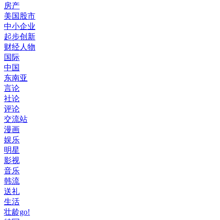
房产
美国股市
中小企业
起步创新
财经人物
国际
中国
东南亚
言论
社论
评论
交流站
漫画
娱乐
明星
影视
音乐
韩流
送礼
生活
壮龄go!