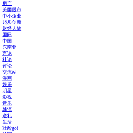
房产
美国股市
中小企业
起步创新
财经人物
国际
中国
东南亚
言论
社论
评论
交流站
漫画
娱乐
明星
影视
音乐
韩流
送礼
生活
壮龄go!