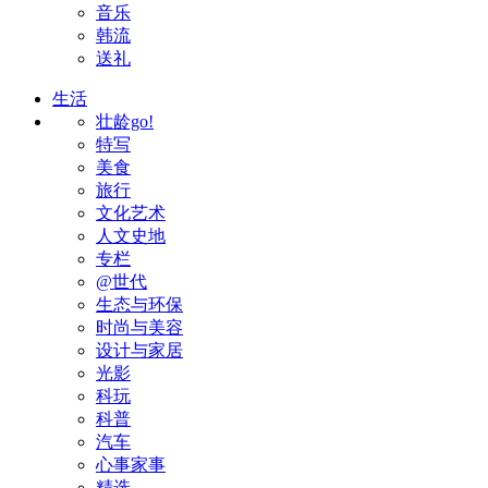
音乐
韩流
送礼
生活
壮龄go!
特写
美食
旅行
文化艺术
人文史地
专栏
@世代
生态与环保
时尚与美容
设计与家居
光影
科玩
科普
汽车
心事家事
精选