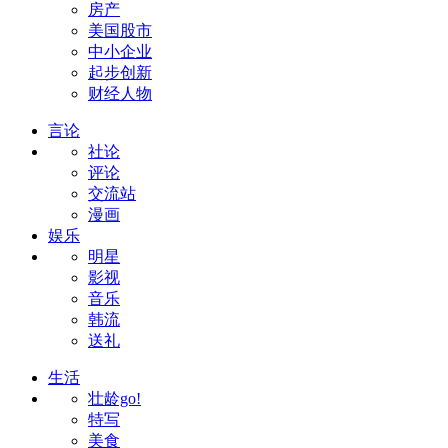
房产
美国股市
中小企业
起步创新
财经人物
言论
社论
评论
交流站
漫画
娱乐
明星
影视
音乐
韩流
送礼
生活
壮龄go!
特写
美食