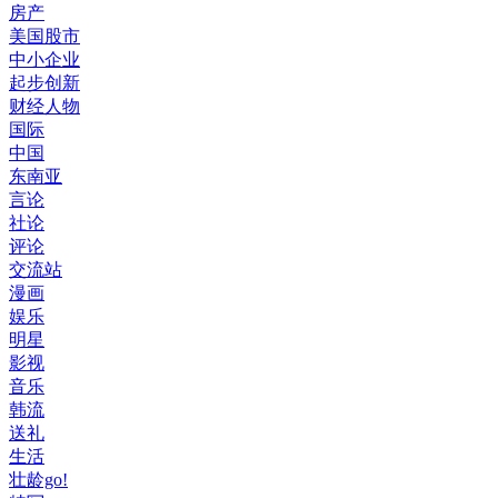
房产
美国股市
中小企业
起步创新
财经人物
国际
中国
东南亚
言论
社论
评论
交流站
漫画
娱乐
明星
影视
音乐
韩流
送礼
生活
壮龄go!