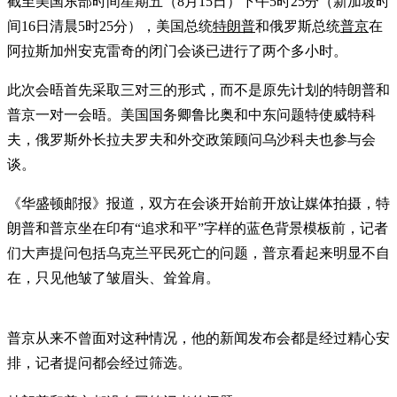
截至美国东部时间星期五（8月15日）下午5时25分（新加坡时
间16日清晨5时25分），美国总统
特朗普
和俄罗斯总统
普京
在
阿拉斯加州安克雷奇的闭门会谈已进行了两个多小时。
此次会晤首先采取三对三的形式，而不是原先计划的特朗普和
普京一对一会晤。美国国务卿鲁比奥和中东问题特使威特科
夫，俄罗斯外长拉夫罗夫和外交政策顾问乌沙科夫也参与会
谈。
《华盛顿邮报》报道，双方在会谈开始前开放让媒体拍摄，特
朗普和普京坐在印有“追求和平”字样的蓝色背景模板前，记者
们大声提问包括乌克兰平民死亡的问题，普京看起来明显不自
在，只见他皱了皱眉头、耸耸肩。
普京从来不曾面对这种情况，他的新闻发布会都是经过精心安
排，记者提问都会经过筛选。