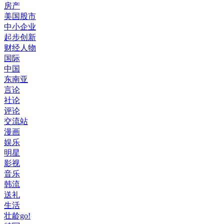
房产
美国股市
中小企业
起步创新
财经人物
国际
中国
东南亚
言论
社论
评论
交流站
漫画
娱乐
明星
影视
音乐
韩流
送礼
生活
壮龄go!