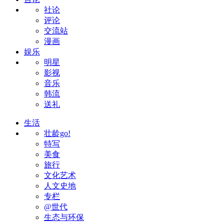
社论
评论
交流站
漫画
娱乐
明星
影视
音乐
韩流
送礼
生活
壮龄go!
特写
美食
旅行
文化艺术
人文史地
专栏
@世代
生态与环保