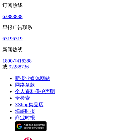
订阅热线
63883838
早报广告联系
63196319
新闻热线
1800-7416388
或
92288736
新报业媒体网站
网络条款
个人资料保护声明
全检索
ZShop集品店
海峡时报
商业时报