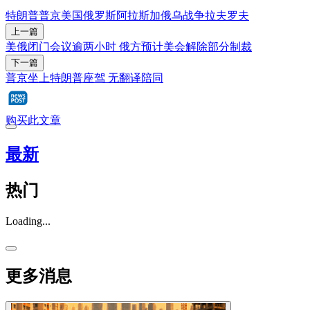
特朗普
普京
美国
俄罗斯
阿拉斯加
俄乌战争
拉夫罗夫
上一篇
美俄闭门会议逾两小时 俄方预计美会解除部分制裁
下一篇
普京坐上特朗普座驾 无翻译陪同
购买此文章
最新
热门
Loading...
更多消息