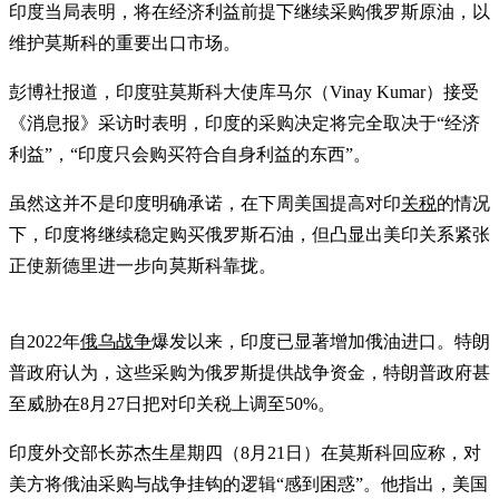
印度当局表明，将在经济利益前提下继续采购俄罗斯原油，以
维护莫斯科的重要出口市场。
彭博社报道，印度驻莫斯科大使库马尔（Vinay Kumar）接受
《消息报》采访时表明，印度的采购决定将完全取决于“经济
利益”，“印度只会购买符合自身利益的东西”。
虽然这并不是印度明确承诺，在下周美国提高对印
关税
的情况
下，印度将继续稳定购买俄罗斯石油，但凸显出美印关系紧张
正使新德里进一步向莫斯科靠拢。
自2022年
俄乌战争
爆发以来，印度已显著增加俄油进口。特朗
普政府认为，这些采购为俄罗斯提供战争资金，特朗普政府甚
至威胁在8月27日把对印关税上调至50%。
印度外交部长苏杰生星期四（8月21日）在莫斯科回应称，对
美方将俄油采购与战争挂钩的逻辑“感到困惑”。他指出，美国