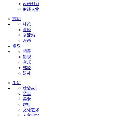
起步创新
财经人物
言论
社论
评论
交流站
漫画
娱乐
明星
影视
音乐
韩流
送礼
生活
壮龄go!
特写
美食
旅行
文化艺术
人文史地