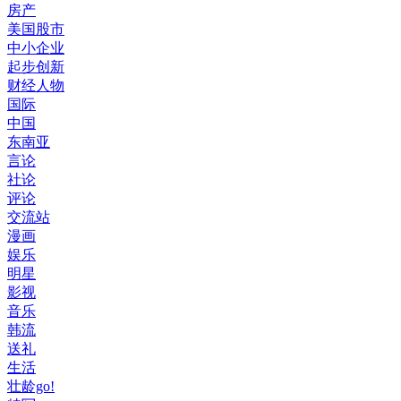
房产
美国股市
中小企业
起步创新
财经人物
国际
中国
东南亚
言论
社论
评论
交流站
漫画
娱乐
明星
影视
音乐
韩流
送礼
生活
壮龄go!