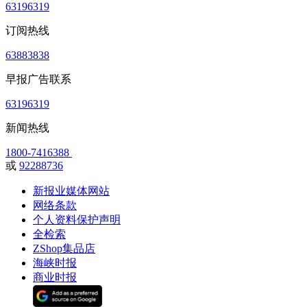
63196319
订阅热线
63883838
早报广告联系
63196319
新闻热线
1800-7416388
或
92288736
新报业媒体网站
网络条款
个人资料保护声明
全检索
ZShop集品店
海峡时报
商业时报