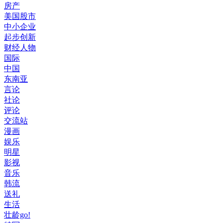
房产
美国股市
中小企业
起步创新
财经人物
国际
中国
东南亚
言论
社论
评论
交流站
漫画
娱乐
明星
影视
音乐
韩流
送礼
生活
壮龄go!