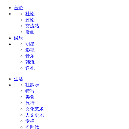
言论
社论
评论
交流站
漫画
娱乐
明星
影视
音乐
韩流
送礼
生活
壮龄go!
特写
美食
旅行
文化艺术
人文史地
专栏
@世代