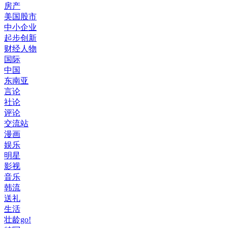
房产
美国股市
中小企业
起步创新
财经人物
国际
中国
东南亚
言论
社论
评论
交流站
漫画
娱乐
明星
影视
音乐
韩流
送礼
生活
壮龄go!