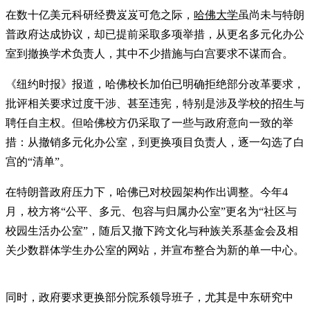
在数十亿美元科研经费岌岌可危之际，
哈佛大学
虽尚未与特朗
普政府达成协议，却已提前采取多项举措，从更名多元化办公
室到撤换学术负责人，其中不少措施与白宫要求不谋而合。
《纽约时报》报道，哈佛校长加伯已明确拒绝部分改革要求，
批评相关要求过度干涉、甚至违宪，特别是涉及学校的招生与
聘任自主权。但哈佛校方仍采取了一些与政府意向一致的举
措：从撤销多元化办公室，到更换项目负责人，逐一勾选了白
宫的“清单”。
在特朗普政府压力下，哈佛已对校园架构作出调整。今年4
月，校方将“公平、多元、包容与归属办公室”更名为“社区与
校园生活办公室”，随后又撤下跨文化与种族关系基金会及相
关少数群体学生办公室的网站，并宣布整合为新的单一中心。
同时，政府要求更换部分院系领导班子，尤其是中东研究中