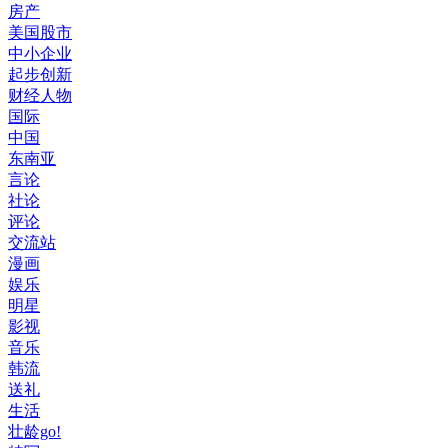
房产
美国股市
中小企业
起步创新
财经人物
国际
中国
东南亚
言论
社论
评论
交流站
漫画
娱乐
明星
影视
音乐
韩流
送礼
生活
壮龄go!