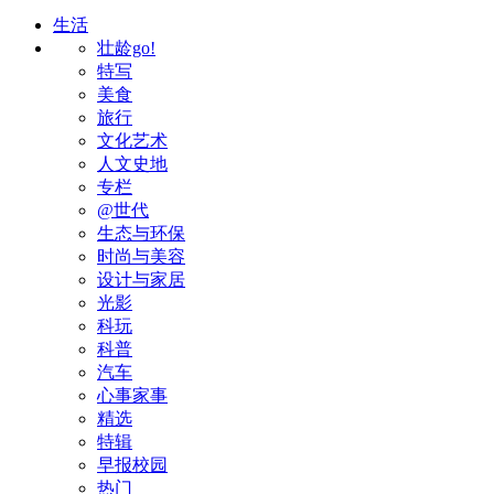
生活
壮龄go!
特写
美食
旅行
文化艺术
人文史地
专栏
@世代
生态与环保
时尚与美容
设计与家居
光影
科玩
科普
汽车
心事家事
精选
特辑
早报校园
热门