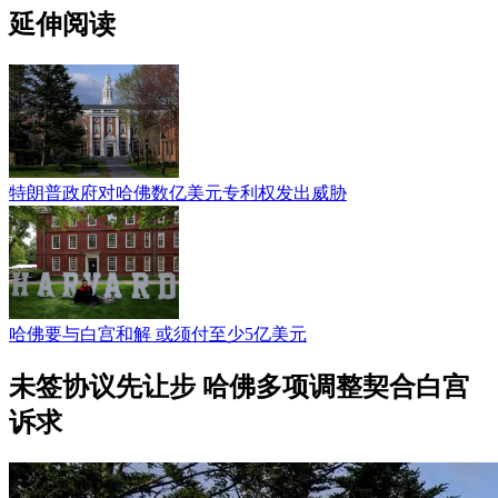
延伸阅读
特朗普政府对哈佛数亿美元专利权发出威胁
哈佛要与白宫和解 或须付至少5亿美元
未签协议先让步 哈佛多项调整契合白宫
诉求