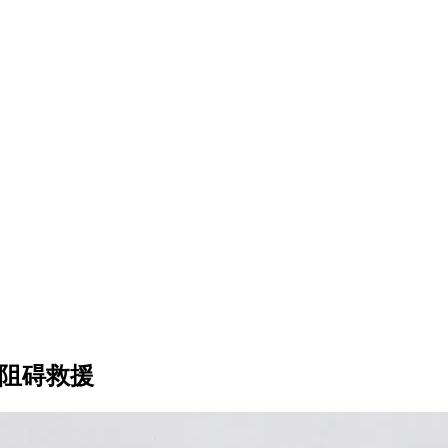
木阻碍救援