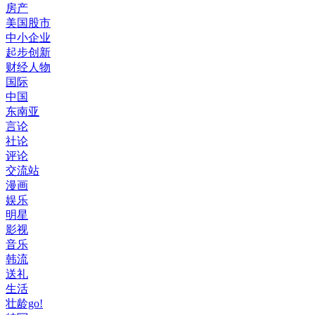
房产
美国股市
中小企业
起步创新
财经人物
国际
中国
东南亚
言论
社论
评论
交流站
漫画
娱乐
明星
影视
音乐
韩流
送礼
生活
壮龄go!