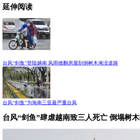
延伸阅读
台风“剑鱼”登陆越南 风雨掀翻房屋刮倒树木淹没道路
台风“剑鱼”为海南三亚最严重台风
台风“剑鱼”肆虐越南致三人死亡 倒塌树