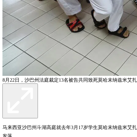
8月22日，沙巴州法庭裁定13名被告共同致死莫哈末纳兹米艾
马来西亚沙巴州斗湖高庭就去年3月17岁学生莫哈末纳兹米艾扎
发落。