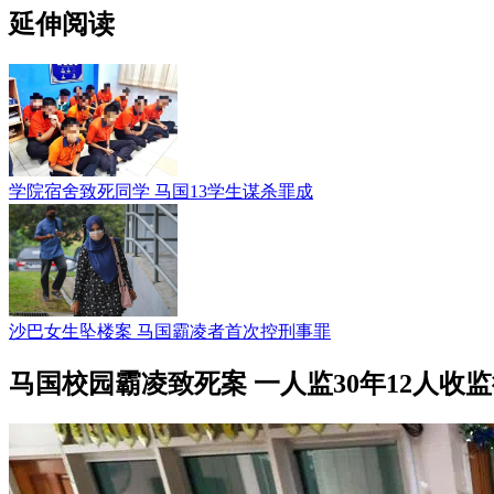
延伸阅读
学院宿舍致死同学 马国13学生谋杀罪成
沙巴女生坠楼案 马国霸凌者首次控刑事罪
马国校园霸凌致死案 一人监30年12人收