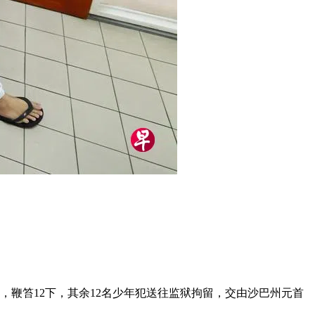
，鞭笞12下，其余12名少年犯送往监狱拘留，交由沙巴州元首