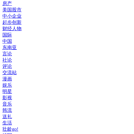
房产
美国股市
中小企业
起步创新
财经人物
国际
中国
东南亚
言论
社论
评论
交流站
漫画
娱乐
明星
影视
音乐
韩流
送礼
生活
壮龄go!