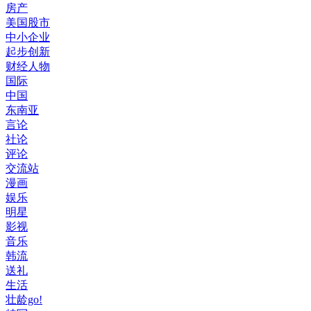
房产
美国股市
中小企业
起步创新
财经人物
国际
中国
东南亚
言论
社论
评论
交流站
漫画
娱乐
明星
影视
音乐
韩流
送礼
生活
壮龄go!