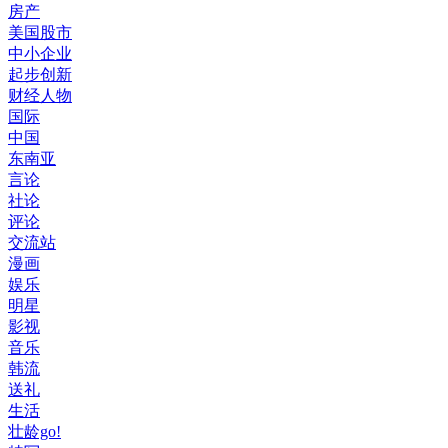
房产
美国股市
中小企业
起步创新
财经人物
国际
中国
东南亚
言论
社论
评论
交流站
漫画
娱乐
明星
影视
音乐
韩流
送礼
生活
壮龄go!