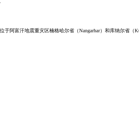
阿富汗地震重灾区楠格哈尔省（Nangarhar）和库纳尔省（Ku