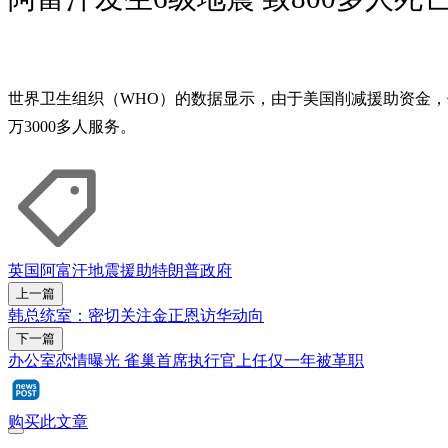
世界卫生组织（WHO）的数据显示，由于美国削减援助资金，位于
万3000多人服务。
英国
阿富汗
地震
援助
特朗普政府
上一篇
韩总统室：密切关注金正恩访华动向
下一篇
办公室恋情曝光 雀巢首席执行官上任仅一年被革职
购买此文章