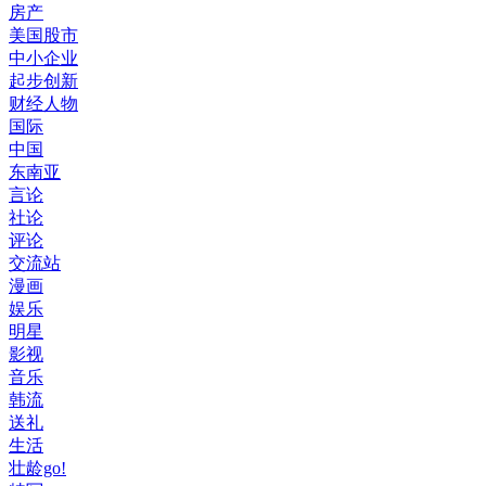
房产
美国股市
中小企业
起步创新
财经人物
国际
中国
东南亚
言论
社论
评论
交流站
漫画
娱乐
明星
影视
音乐
韩流
送礼
生活
壮龄go!