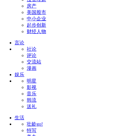
房产
美国股市
中小企业
起步创新
财经人物
言论
社论
评论
交流站
漫画
娱乐
明星
影视
音乐
韩流
送礼
生活
壮龄go!
特写